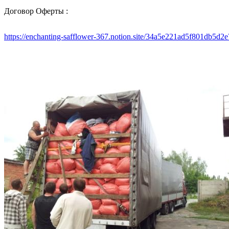
Договор Оферты :
https://enchanting-safflower-367.notion.site/34a5e221ad5f801db5d