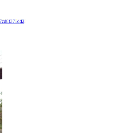
2e7cd8f371dd2