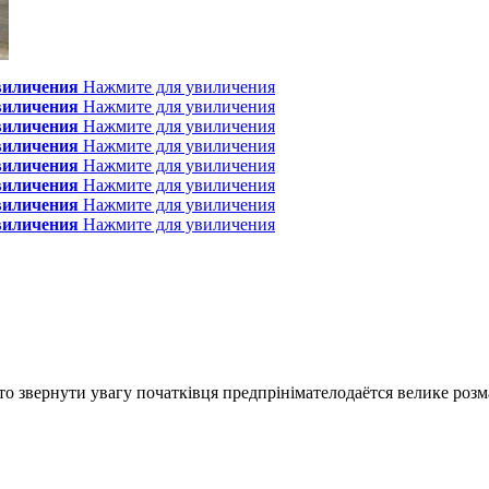
виличения
Нажмите для увиличения
виличения
Нажмите для увиличения
виличения
Нажмите для увиличения
виличения
Нажмите для увиличения
виличения
Нажмите для увиличения
виличения
Нажмите для увиличения
виличения
Нажмите для увиличения
виличения
Нажмите для увиличения
то звернути увагу початківця предпрінімателодаётся велике розмаї