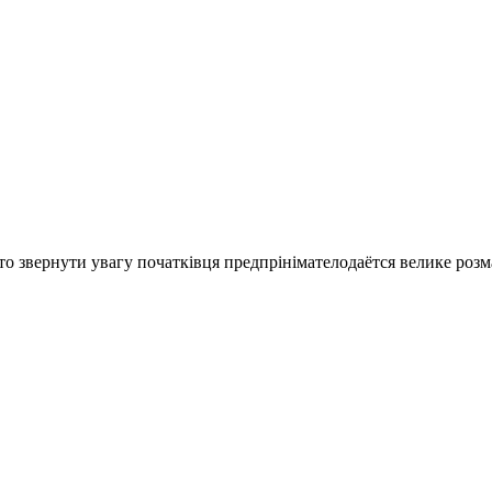
то звернути увагу початківця предпрінімателодаётся велике розмаї