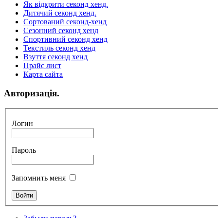
Як відкрити секонд хенд.
Дитячий секонд хенд.
Сортований секонд-хенд
Сезонний секонд хенд
Спортивний секонд хенд
Текстиль секонд хенд
Взуття секонд хенд
Прайс лист
Карта сайта
Авторизація.
Логин
Пароль
Запомнить меня