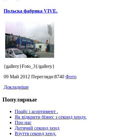
Польска фабрика VIVE.
{gallery}Foto_3{/gallery}
09 Май 2012 Перегляди:8740
Фото
Докладніше
Популярные
Прайс і асортимент .
Як відкрити бізнес з секонд хенду.
Про нас
Дитячий секонд хенд
Взуття секонд хенд.